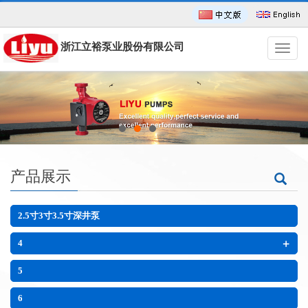
浙江立裕泵业股份有限公司
导
航
菜
单
产品展示
2.5寸3寸3.5寸深井泵
+
4
5
6