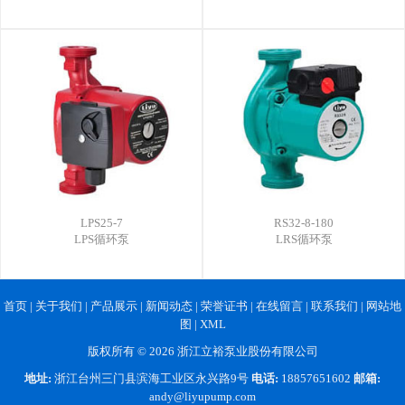
LPS25-7
RS32-8-180
LPS循环泵
LRS循环泵
首页
|
关于我们
|
产品展示
|
新闻动态
|
荣誉证书
|
在线留言
|
联系我们
|
网站地
图
|
XML
版权所有 © 2026 浙江立裕泵业股份有限公司
地址:
浙江台州三门县滨海工业区永兴路9号
电话:
18857651602
邮箱:
andy@liyupump.com