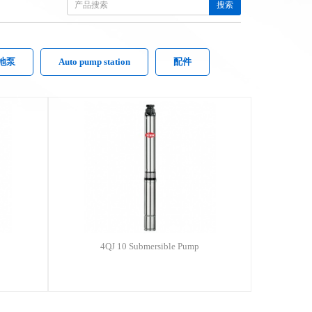
搜索
地泵
Auto pump station
配件
4QJ 10 Submersible Pump